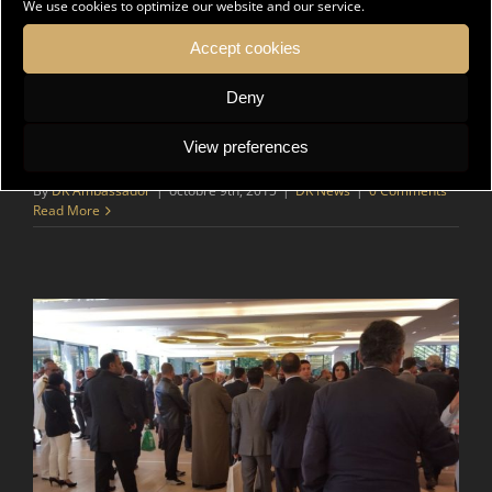
We use cookies to optimize our website and our service.
Accept cookies
Deny
Grand Prix de l’Arc de triomphe – Qatar
View preferences
By
DK Ambassador
|
octobre 9th, 2015
|
DK News
|
0 Comments
Read More