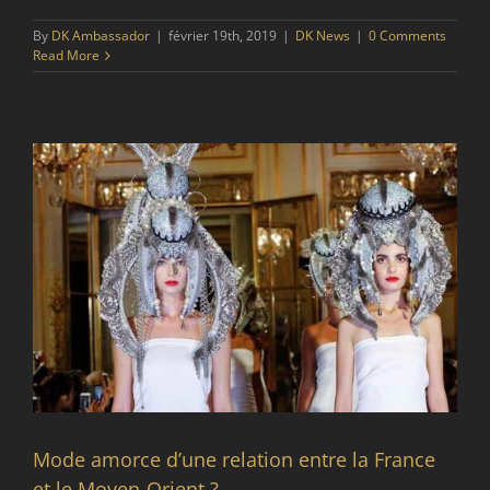
By
DK Ambassador
|
février 19th, 2019
|
DK News
|
0 Comments
Read More
Mode amorce d’une relation entre la France
et le Moyen-Orient ?