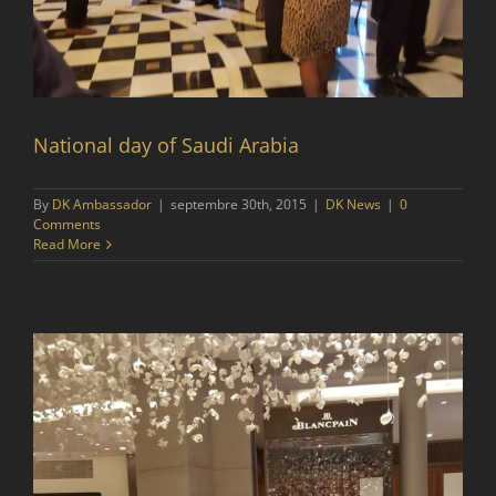
National day of Saudi Arabia
By
DK Ambassador
|
septembre 30th, 2015
|
DK News
|
0
Comments
Read More