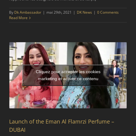
By
Dk Ambassador
|
mai 29th, 2021
|
DK News
|
0 Comments
Read More
Cliquez pour accepter les cookies
marketing et activer ce contenu
Launch of the Eman Al Flamrzi Perfume –
DUBAI